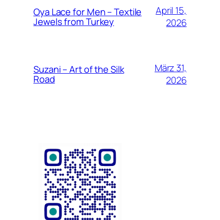
April 15,
Oya Lace for Men – Textile
Jewels from Turkey
2026
März 31,
Suzani – Art of the Silk
Road
2026