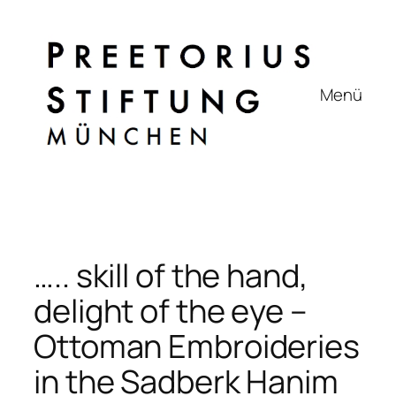
Zum
Inhalt
springen
Menü
….. skill of the hand,
delight of the eye –
Ottoman Embroideries
in the Sadberk Hanim