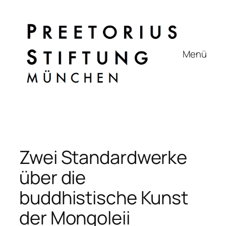
Zum
Inhalt
springen
Menü
Zwei Standardwerke
über die
buddhistische Kunst
der Mongoleii