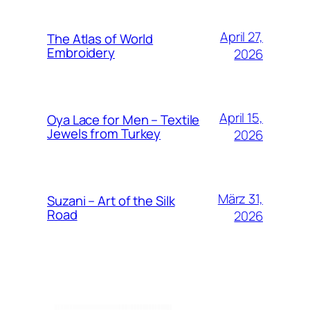
April 27,
The Atlas of World
Embroidery
2026
April 15,
Oya Lace for Men – Textile
Jewels from Turkey
2026
März 31,
Suzani – Art of the Silk
Road
2026