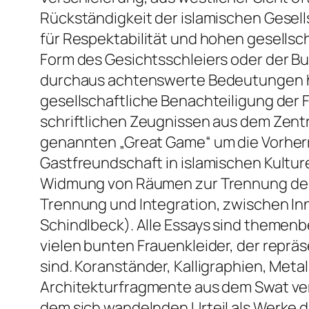
Rückständigkeit der islamischen Gesells
für Respektabilität und hohen gesellsch
Form des Gesichtsschleiers oder der Bu
durchaus achtenswerte Bedeutungen haben
gesellschaftliche Benachteiligung der F
schriftlichen Zeugnissen aus dem Zentra
genannten „Great Game“ um die Vorherrs
Gastfreundschaft in islamischen Kultur
Widmung von Räumen zur Trennung der 
Trennung und Integration, zwischen Inn
Schindlbeck). Alle Essays sind themenbez
vielen bunten Frauenkleider, der rep
sind. Koranständer, Kalligraphien, Met
Architekturfragmente aus dem Swat ve
dem sich wandelnden Urteil als Werke de