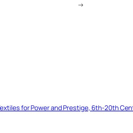
→
extiles for Power and Prestige, 6th-20th Cen