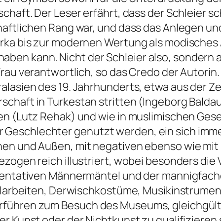
chaft. Der Leser erfährt, dass der Schleier sc
aftlichen Rang war, und dass das Anlegen und 
rka bis zur modernen Wertung als modisches 
 kann. Nicht der Schleier also, sondern allei
rau verantwortlich, so das Credo der Autorin.
lasien des 19. Jahrhunderts, etwa aus der Zei
chaft in Turkestan stritten (Ingeborg Baldau
en (Lutz Rehak) und wie in muslimischen Gese
Geschlechter genutzt werden, ein sich imme
en und Außen, mit negativen ebenso wie mit p
ogen reich illustriert, wobei besonders die V
räsentativen Männermäntel und der mannigf
allarbeiten, Derwischkostüme, Musikinstrument
rführen zum Besuch des Museums, gleichgült
r Kunst oder der Nichtkunst zu qualifizieren 