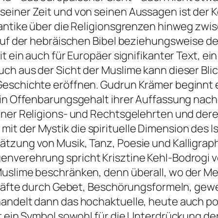
einer Zeit und von seinen Aussagen ist der K
tantike über die Religionsgrenzen hinweg zwi
, auf der hebräischen Bibel beziehungsweise 
t ein auch für Europäer signifikanter Text, ein
ch aus der Sicht der Muslime kann dieser Bl
Geschichte eröffnen. Gudrun Krämer beginnt 
in Offenbarungsgehalt ihrer Auffassung nach a
ner Religions- und Rechtsgelehrten und deren 
t der Mystik die spirituelle Dimension des I
ätzung von Musik, Tanz, Poesie und Kalligrap
nverehrung spricht Krisztine Kehl-Bodrogi v
 Muslime beschränken, denn überall, wo der
e Kräfte durch Gebet, Beschörungsformeln, ge
handelt dann das hochaktuelle, heute auch p
t ein Symbol sowohl für die Unterdrückung der