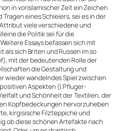
hon in vorislamischer Zeit ein Zeichen
Tragen eines Schleiers, sei es in der
Attribut viele verschiedene und
ne die Politik sei für die
 Weitere Essays befassen sich mit
t als sich Briten und Russen im so
f), mit der bedeutenden Rolle der
llschaften die Gestaltung und
r wieder wandelndes Spiel zwischen
ositiven Aspekten (I.Pfluger-
ielfalt und Schönheit der Textilien, der
achen Kopfbedeckungen hervorzuheben
e, kirgisische Filzteppiche und
ig ob diese schönen Artefakte nach
sind. Oder, um es drastisch