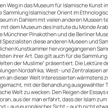
hren Weg in das Museum für Islamische Kunst 
 Sammlung Islamischer Orient im Ethnologis
useum in Dahlem mit vielen anderen Museen tei
a mit dem Museum des Insitute du Monde Arab
ie Münchner Pinakothen und die Berliner Mu
d Spezialisten diese anderen Museen und Sa
öniglichen Kunstkammer hervorgegangenen S
en ihrer Art. Das gilt auch für die Sammlung I
lten der Muslime“ präsentiert. Die Lektüre d
mmlungen Nordafrika, West- und Zentralasien 
m an dieser Welt Interessierten wärmstens z
 gemacht, mit der Behandlung ausgewählter T
mische Welt zu wecken. Den Reigen der Essays 
Koran, aus der man erfährt, dass der Islam zu
nd – aus europäischer Sicht – auch nicht et