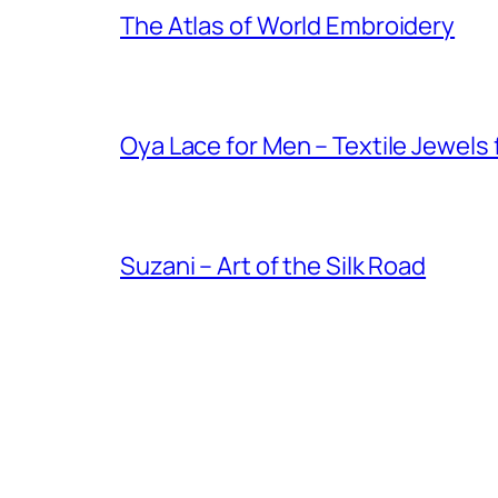
The Atlas of World Embroidery
Oya Lace for Men – Textile Jewels
Suzani – Art of the Silk Road