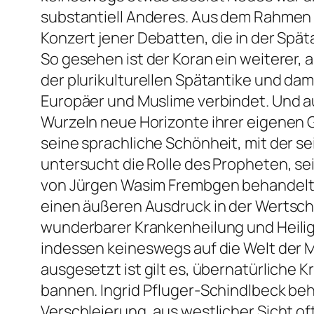
substantiell Anderes. Aus dem Rahmen s
Konzert jener Debatten, die in der Spä
So gesehen ist der Koran ein weiterer
der plurikulturellen Spätantike und dami
Europäer und Muslime verbindet. Und au
Wurzeln neue Horizonte ihrer eigenen 
seine sprachliche Schönheit, mit der se
untersucht die Rolle des Propheten, sei
von Jürgen Wasim Frembgen behandelt mi
einen äußeren Ausdruck in der Wertsch
wunderbarer Krankenheilung und Heilige
indessen keineswegs auf die Welt der
ausgesetzt ist gilt es, übernatürlich
bannen. Ingrid Pfluger-Schindlbeck be
Verschleierung, aus westlicher Sicht of