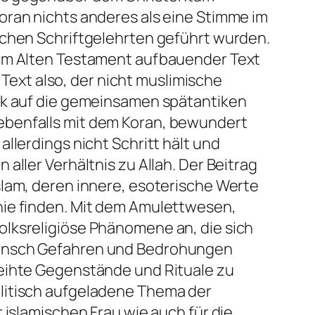
oran nichts anderes als eine Stimme im
schen Schriftgelehrten geführt wurden.
dem Alten Testament aufbauender Text
 Text also, der nicht muslimische
ick auf die gemeinsamen spätantiken
ebenfalls mit dem Koran, bewundert
llerdings nicht Schritt hält und
aller Verhältnis zu Allah. Der Beitrag
slam, deren innere, esoterische Werte
hie finden. Mit dem Amulettwesen,
olksreligiöse Phänomene an, die sich
 Mensch Gefahren und Bedrohungen
weihte Gegenstände und Rituale zu
olitisch aufgeladene Thema der
 islamischen Frau wie auch für die