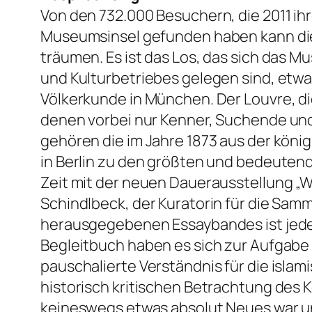
Von den 732.000 Besuchern, die 2011 i
Museumsinsel gefunden haben kann die
träumen. Es ist das Los, das sich das M
und Kulturbetriebes gelegen sind, etw
Völkerkunde in München. Der Louvre, d
denen vorbei nur Kenner, Suchende un
gehören die im Jahre 1873 aus der k
in Berlin zu den größten und bedeutendst
Zeit mit der neuen Dauerausstellung „We
Schindlbeck, der Kuratorin für die Sa
herausgegebenen Essaybandes ist jede
Begleitbuch haben es sich zur Aufgabe
pauschalierte Verständnis für die isla
historisch kritischen Betrachtung des 
keineswegs etwas absolut Neues war u