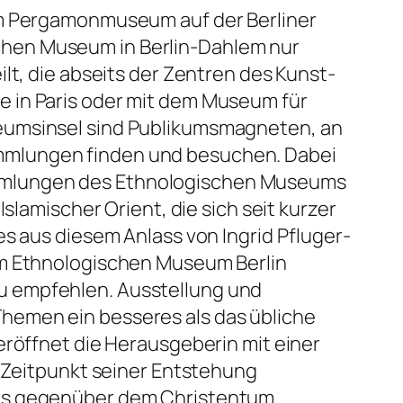
im Pergamonmuseum auf der Berliner
chen Museum in Berlin-Dahlem nur
lt, die abseits der Zentren des Kunst-
e in Paris oder mit dem Museum für
seumsinsel sind Publikumsmagneten, an
mmlungen finden und besuchen. Dabei
ammlungen des Ethnologischen Museums
slamischer Orient, die sich seit kurzer
es aus diesem Anlass von Ingrid Pfluger-
am Ethnologischen Museum Berlin
u empfehlen. Ausstellung und
hemen ein besseres als das übliche
eröffnet die Herausgeberin mit einer
m Zeitpunkt seiner Entstehung
was gegenüber dem Christentum