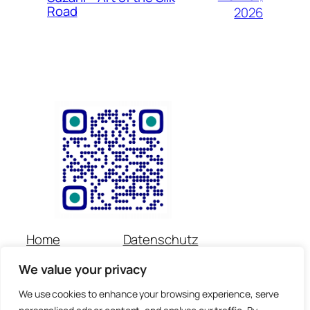
Road
2026
Home
Datenschutz
Über uns
Impressum
We value your privacy
Veranstaltungen
Kontakt
Spenden
Newsletter
We use cookies to enhance your browsing experience, serve