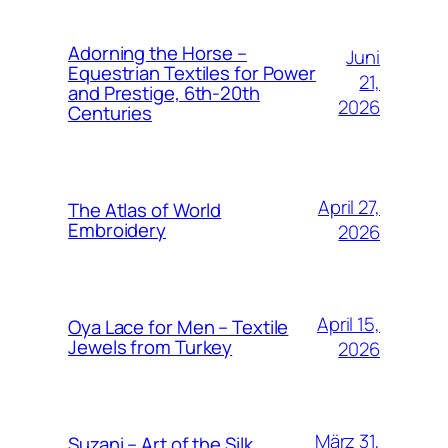
Adorning the Horse –
Juni
Equestrian Textiles for Power
21,
and Prestige, 6th-20th
2026
Centuries
April 27,
The Atlas of World
Embroidery
2026
April 15,
Oya Lace for Men – Textile
Jewels from Turkey
2026
März 31,
Suzani – Art of the Silk