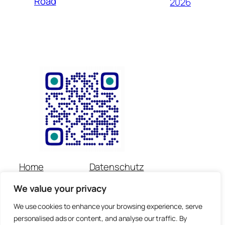
Road
2026
Home
Datenschutz
Über uns
Impressum
We value your privacy
Veranstaltungen
Kontakt
Spenden
Newsletter
We use cookies to enhance your browsing experience, serve
personalised ads or content, and analyse our traffic. By
© Copyright für alle Inhalte : Preetorius Stiftung 2018 –