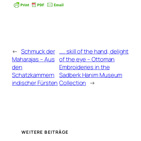
←
Schmuck der
….. skill of the hand, delight
Maharajas – Aus
of the eye – Ottoman
den
Embroideries in the
Schatzkammern
Sadberk Hanim Museum
indischer Fürsten
Collection
→
WEITERE BEITRÄGE