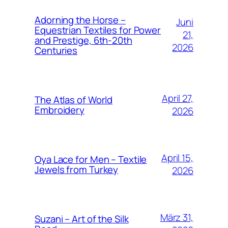
Adorning the Horse –
Juni
Equestrian Textiles for Power
21,
and Prestige, 6th-20th
2026
Centuries
April 27,
The Atlas of World
Embroidery
2026
April 15,
Oya Lace for Men – Textile
Jewels from Turkey
2026
März 31,
Suzani – Art of the Silk